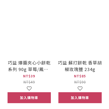
巧益 爆醬夾心小餅乾
巧益 蘇打餅乾 香草胡
系列 90g 草莓/鳳梨/
椒玫瑰鹽 234g
藍莓
NT$39
NT$85
NT$49
NT$90
加入購物車
加入購物車