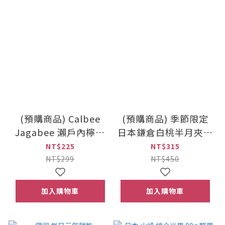
(預購商品) Calbee
(預購商品) 季節限定
Jagabee 瀨戶內檸檬
日本鎌倉白桃半月夾心
薯條 5袋入
餅 5枚入
NT$225
NT$315
NT$299
NT$450
加入購物車
加入購物車