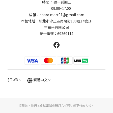
時間 ：週一到週五
09:00~17:00
信箱：chara.mart01@gmail.com
本館地址：新北市汐止區南陽街180巷17號1F
吉布米有限公司
統一編號：69369114
$
TWD
繁體中文
提醒您，我們不會以電話或簡訊方式通知變更付款方式。