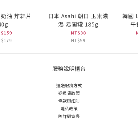
 奶油 炸蒜片
日本 Asahi 朝日 玉米濃
韓國 L
40g
湯 易開罐 185g
午
T$159
NT$38
T$179
NT$59
服務說明櫃台
運送服務方式
退換貨政策
條款與細則
隱私政策
防詐騙宣導