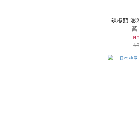
辣椒頭 澎
醬 
N
N