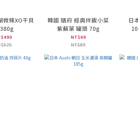
湖微辣XO干貝
韓國 膳府 經典拌飯小菜
日
380g
紫蘇葉 罐頭 70g
1
T$490
NT$69
T$525
NT$89