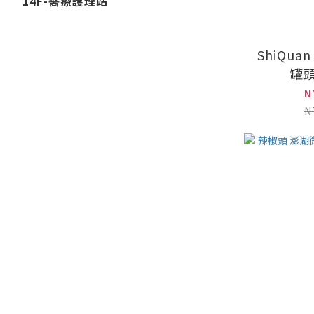
14F-醫療護理站
ShiQua
罐頭
N
N