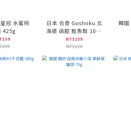
n 皇冠 水蜜桃
日本 合食 Goshoku 北
韓國
 425g
海道 函館 鮭魚鬆 100g
原味 / 明太子
T$59
NT$159
T$99
NT$220