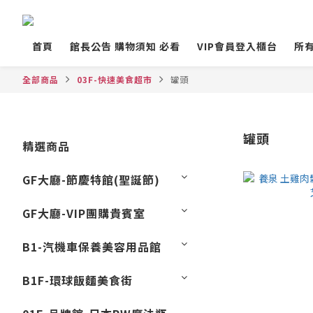
首頁
館長公告 購物須知 必看
VIP會員登入櫃台
所
全部商品
03F-快速美食超市
罐頭
罐頭
精選商品
GF大廳-節慶特館(聖誕節)
GF大廳-VIP團購貴賓室
B1-汽機車保養美容用品館
B1F-環球飯麵美食街