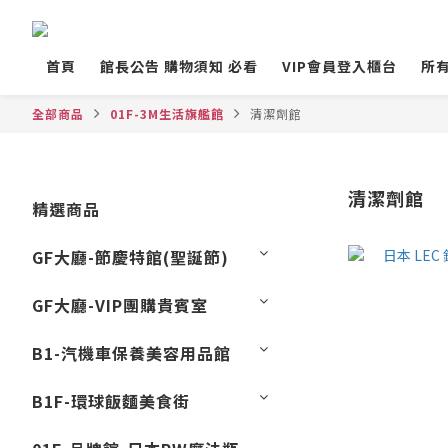
首頁
館長公告 購物須知 必看
VIP會員登入櫃台
所
全部商品
01F-3M生活旗艦館
清潔劑館
清潔劑館
精選商品
GF大廳-節慶特館(聖誕節)
GF大廳-VIP團購貴賓室
B1-汽機車保養美容用品館
B1F-環球飯麵美食街