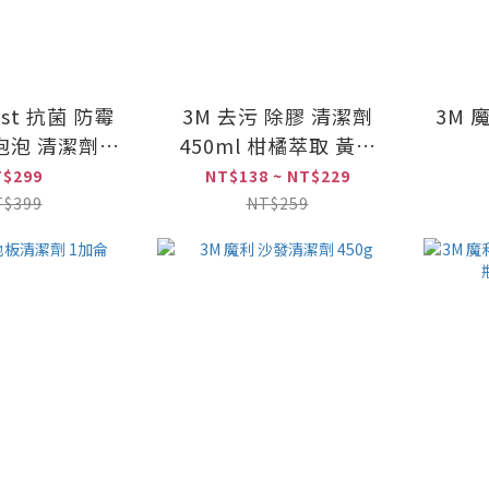
est 抗菌 防霉
3M 去污 除膠 清潔劑
3M 
泡泡 清潔劑
450ml 柑橘萃取 黃罐
g*12入
除膠劑 殘膠
T$299
NT$138 ~ NT$229
T$399
NT$259