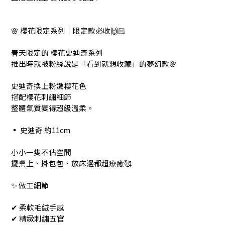
🌸 櫻花限定系列｜限定款必收🙌🏻
春天限定的 櫻花史迪奇系列
推出時就被粉絲說是「看到就想收藏」的夢幻款🌸
史迪奇換上粉嫩櫻花色
搭配櫻花刺繡細節
整體氣質變得超級溫柔。
▪️ 史迪奇 約11cm
小小一隻不佔空間
擺桌上、掛包包、放床邊都超療癒🥰
✨ 做工細節
✔ 柔軟毛絨手感
✔ 精緻刺繡五官