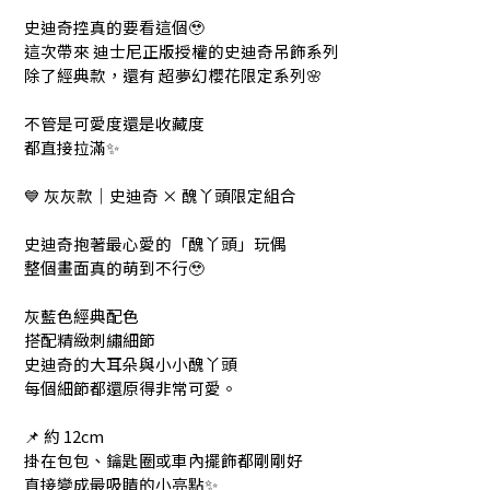
史迪奇控真的要看這個🥹
這次帶來 迪士尼正版授權的史迪奇吊飾系列
除了經典款，還有 超夢幻櫻花限定系列🌸
不管是可愛度還是收藏度
都直接拉滿✨
💙 灰灰款｜史迪奇 × 醜丫頭限定組合
史迪奇抱著最心愛的「醜丫頭」玩偶
整個畫面真的萌到不行🥹
灰藍色經典配色
搭配精緻刺繡細節
史迪奇的大耳朵與小小醜丫頭
每個細節都還原得非常可愛。
📌 約 12cm
掛在包包、鑰匙圈或車內擺飾都剛剛好
直接變成最吸睛的小亮點✨