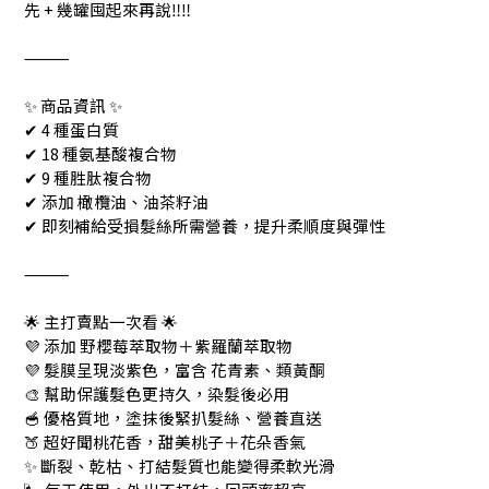
先 + 幾罐囤起來再說‼️‼️
⸻
✨ 商品資訊 ✨
✔ 4 種蛋白質
✔ 18 種氨基酸複合物
✔ 9 種胜肽複合物
✔ 添加 橄欖油、油茶籽油
✔ 即刻補給受損髮絲所需營養，提升柔順度與彈性
⸻
🌟 主打賣點一次看 🌟
💜 添加 野櫻莓萃取物＋紫羅蘭萃取物
💜 髮膜呈現淡紫色，富含 花青素、類黃酮
🎨 幫助保護髮色更持久，染髮後必用
🥣 優格質地，塗抹後緊扒髮絲、營養直送
🍑 超好聞桃花香，甜美桃子＋花朵香氣
✨ 斷裂、乾枯、打結髮質也能變得柔軟光滑