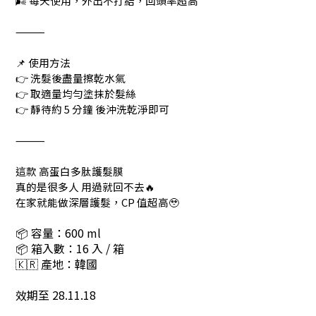
🌬 每天使用，外出不打結，回頭率超高
⸻
📌 使用方法
👉 洗髮後盡量擦乾水氣
👉 取適量均勻塗抹於髮絲
👉 靜待約 5 分鐘 後沖洗乾淨即可
⸻
這款 高蛋白多肽護髮膜
真的是很多人 用過就回不去🔥
在家就能做深層護髮，CP 值超高🥹
📦 容量：600 ml
📦 箱入數：16 入 / 箱
🇰🇷 產地：韓國
效期至 28.11.18