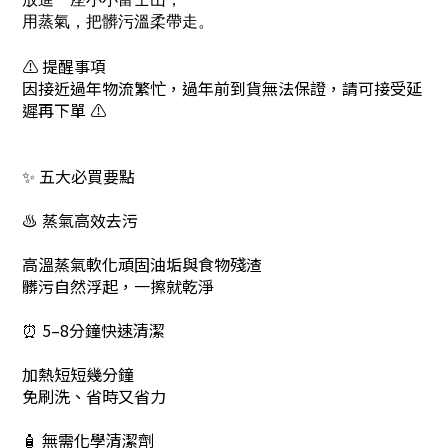
用蒸氣，把髒污溫柔帶走。
⚠️ 提醒事項
因接近過年物流繁忙，過年前到貨無法保證，請可接受延
遲再下單 ⚠️
✨ 五大必買要點
♨ 蒸氣高效去污
高溫蒸氣軟化頑固油垢與食物殘渣
髒污自然浮起，一擦就乾淨
⏰ 5–8分鐘快速清潔
加熱短短幾分鐘
免刷洗、省時又省力
🧴 無需化學清潔劑