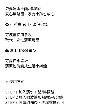
只要清水＋醋/檸檬酸
安心無殘留，家有小孩也放心
♻ 可重複使用・環保省錢
可反覆使用多次
取代一次性清潔用品
🗻 富士山療癒造型
可愛日系設計
清潔也能變成生活小樂趣
✨ 使用方式
STEP 1 加入清水＋醋/檸檬酸
STEP 2 放入微波爐加熱約5–8分鐘
STEP 3 蒸氣散佈後，輕鬆擦拭即可