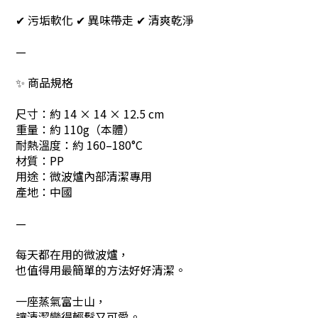
✔ 污垢軟化 ✔ 異味帶走 ✔ 清爽乾淨
—
✨ 商品規格
尺寸：約 14 × 14 × 12.5 cm
重量：約 110g（本體）
耐熱溫度：約 160–180°C
材質：PP
用途：微波爐內部清潔專用
產地：中國
—
每天都在用的微波爐，
也值得用最簡單的方法好好清潔。
一座蒸氣富士山，
讓清潔變得輕鬆又可愛。