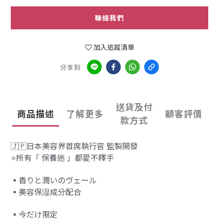
聯絡我們
加入追蹤清單
分享到
送貨及付
商品描述
了解更多
顧客評價
款方式
🇯🇵日本美容界首席執行官 監製開發
⭐️所有「 保養迷 」都愛不釋手
▪️香りと潤いのヴェール
▪️美容保湿成分配合
▪️今だけ限定