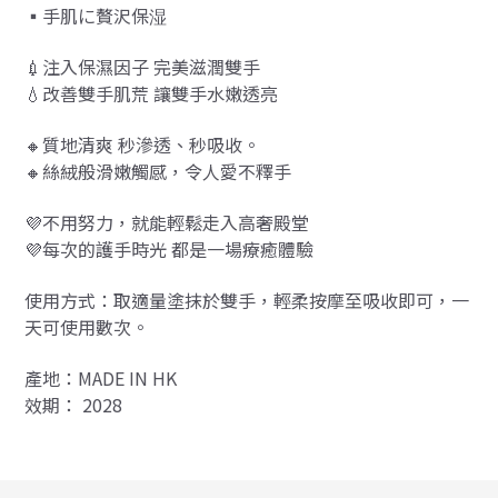
▪️手肌に贅沢保湿
💉注入保濕因子 完美滋潤雙手
💧改善雙手肌荒 讓雙手水嫩透亮
🔸質地清爽 秒滲透、秒吸收。
🔸絲絨般滑嫩觸感，令人愛不釋手
💜不用努力，就能輕鬆走入高奢殿堂
💜每次的護手時光 都是一場療癒體驗
使用方式：取適量塗抹於雙手，輕柔按摩至吸收即可，一
天可使用數次。
產地：MADE IN HK
效期： 2028