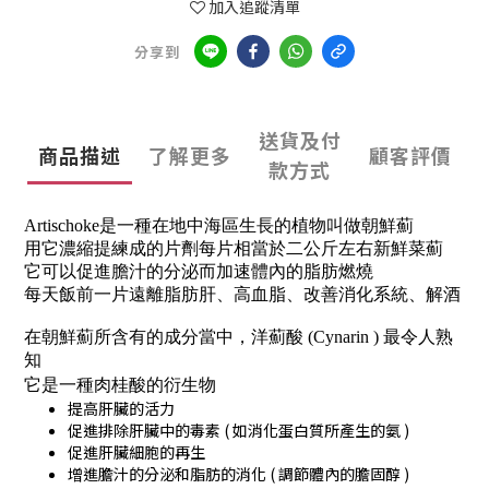
加入追蹤清單
分享到
送貨及付
商品描述
了解更多
顧客評價
款方式
Artischoke是一種在地中海區生長的植物叫做朝鮮薊
用它濃縮提練成的片劑每片相當於二公斤左右新鮮菜薊
它可以促進膽汁的分泌而加速體內的脂肪燃燒
每天飯前一片遠離脂肪肝、高血脂、改善消化系統、解酒
在朝鮮薊所含有的成分當中，洋薊酸 (Cynarin ) 最令人熟
知
它是一種肉桂酸的衍生物
提高肝臟的活力
促進排除肝臟中的毒素 ( 如消化蛋白質所產生的氨 )
促進肝臟細胞的再生
增進膽汁的分泌和脂肪的消化 ( 調節體內的膽固醇 )