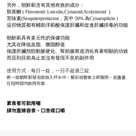
另外，朝鮮薊含有其他有效的成分：
類黃酮 ( Flavonoid: Lutcolin,Cynaosid,Scolymosid )
苦味素(Sesquiterpenlacton，其中 50% 為Cynaropikrin )
這些物質都有輔助洋薊酸保護肝臟和促進肝臟排毒的功能
朝鮮薊具有多元性的保健功能
尤其在降低血脂、膽固醇值
保護肝臟預防動脈硬化、幫助腸胃道消化有著明顯的功效
而且到目前為止並沒有發現不良的副作用
使用方式：每日一錠，一日不超過三
錠
將一錠朝鮮薊發泡錠放入杯水中，餐前或餐後立即服用，並盡量
在短時間內飲用完畢
素食者可飲用喔
請勿直接吞食、口含或口嚼