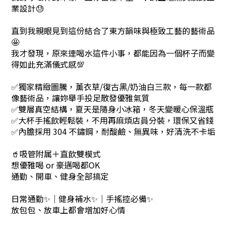
業設計😓
直到我親眼見到這份結合了東方韻味與極致工藝的藝術品
🤩
我才發現，原來連喝水這件小事，都能因為一個杯子而變
得如此充滿儀式感💯
✅獨家精緻圖騰，薰衣草/復古黑/奶油白三款，每一款都
像藝術品，讓妳舉手投足散發優雅氣質
✅雙層真空結構，夏天是隨身小冰箱，冬天變暖心保溫瓶
✅大杯手搖飲輕鬆裝，不用再麻煩店員分裝，環保又省錢
✅內膽採用 304 不鏽鋼，耐酸鹼、無異味，好清洗不卡垢
🥤吸管附属＋直飲雙模式
想優雅喝 or 豪邁喝都OK
通勤、開車、健身全部搞定
日常通勤✨｜健身補水✨｜手搖控必備✨
放包包、放車上都會增加好心情