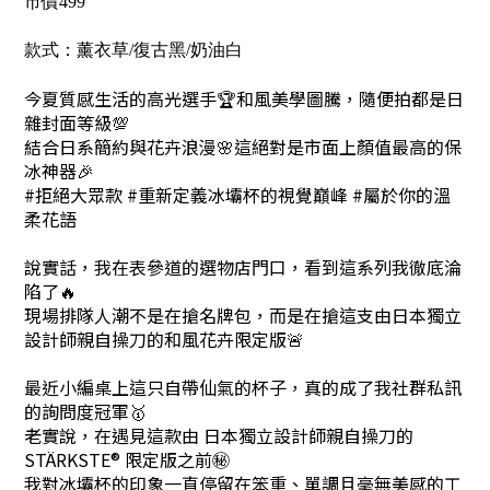
市價499
款式：薰衣草/復古黑/奶油白
今夏質感生活的高光選手🏆和風美學圖騰，隨便拍都是日
雜封面等級💯
結合日系簡約與花卉浪漫🌸這絕對是市面上顏值最高的保
冰神器🎉
#拒絕大眾款 #重新定義冰壩杯的視覺巔峰 #屬於你的溫
柔花語
說實話，我在表參道的選物店門口，看到這系列我徹底淪
陷了🔥
現場排隊人潮不是在搶名牌包，而是在搶這支由日本獨立
設計師親自操刀的和風花卉限定版🚨
最近小編桌上這只自帶仙氣的杯子，真的成了我社群私訊
的詢問度冠軍🥇
老實說，在遇見這款由 日本獨立設計師親自操刀的
STÄRKSTE® 限定版之前㊙️
我對冰壩杯的印象一直停留在笨重、單調且毫無美感的工