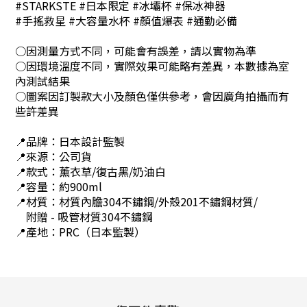
#STARKSTE #日本限定 #冰壩杯 #保冰神器
#手搖救星 #大容量水杯 #顏值爆表 #通勤必備
○因測量方式不同，可能會有誤差，請以實物為準
○因環境溫度不同，實際效果可能略有差異，本數據為室
內測試結果
○圖案因訂製款大小及顏色僅供參考，會因廣角拍攝而有
些許差異
📍品牌：日本設計監製
📍來源：公司貨
📍款式：薰衣草/復古黑/奶油白
📍容量：約900ml
📍材質：材質內膽304不鏽鋼/外殼201不鏽鋼材質/
附贈 - 吸管材質304不鏽鋼
📍產地：PRC（日本監製）