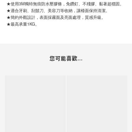
★使用3M獨特無痕防水壓膠條，免鑽釘、不殘膠、黏著超穩固。
★適合牙刷、刮鬍刀、美容刀等收納，讓檯面保持清潔。
★簡約外觀設計，表面採霧面及亮面處理，質感升級。
★最高承重1KG。
您可能喜歡...