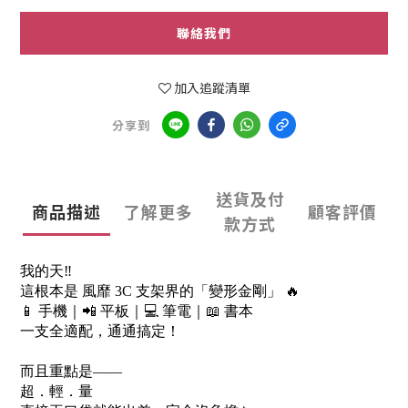
聯絡我們
加入追蹤清單
分享到
送貨及付
商品描述
了解更多
顧客評價
款方式
我的天‼️
這根本是 風靡 3C 支架界的「變形金剛」 🔥
📱 手機｜📲 平板｜💻 筆電｜📖 書本
一支全適配，通通搞定！
而且重點是——
超．輕．量