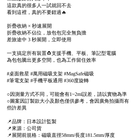
這款真的很多人一試就回不去
看到這裡，真的不要錯過🔥
折疊收納 × 秒速展開
折疊收納不佔位，放包包完全無負擔
差旅途中 3 秒展開，立即使用
一支搞定所有裝置🧲支援手機、平板、筆記型電腦
為包包騰出更多空間，也為工作留住效率
#桌面救星 #萬用磁吸支架 #MagSafe磁吸
#筆電支架 #手機平板通用 #360度旋轉
○因測量方式不同，可能會有1~2ml誤差，請以實物為準
○圖案因訂製款大小及顏色僅供參考，會因廣角拍攝而有
些許差異
📌品牌：日本設計監製
📌來源：公司貨
📌展開前規格：磁吸直徑58mm/長度181.5mm/厚度