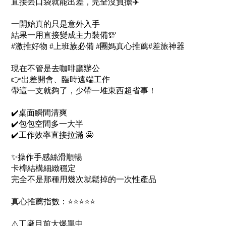
直接丟口袋就能出差，完全沒負擔✈️
一開始真的只是意外入手
結果一用直接變成主力裝備💯
#激推好物 #上班族必備 #團媽真心推薦#差旅神器
現在不管是去咖啡廳辦公
👉出差開會、臨時遠端工作
帶這一支就夠了，少帶一堆東西超省事！
✔️桌面瞬間清爽
✔️包包空間多一大半
✔️工作效率直接拉滿 🤩
✨操作手感絲滑順暢
卡榫結構細緻穩定
完全不是那種用幾次就鬆掉的一次性產品
真心推薦指數：⭐⭐⭐⭐⭐
⚠️工廠目前大爆單中