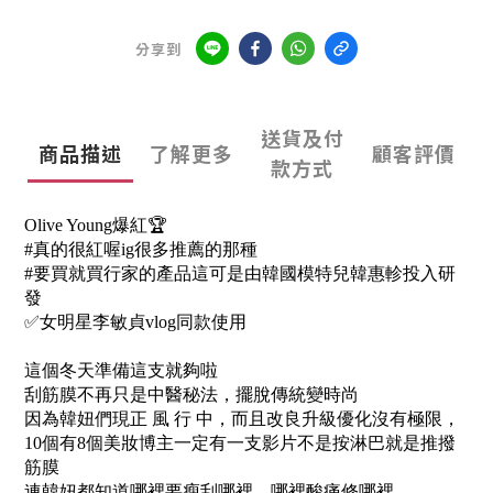
分享到
送貨及付
商品描述
了解更多
顧客評價
款方式
Olive Young爆紅🏆
#真的很紅喔ig很多推薦的那種
#要買就買行家的產品這可是由韓國模特兒韓惠軫投入研
發
✅女明星李敏貞vlog同款使用
這個冬天準備這支就夠啦
刮筋膜不再只是中醫秘法，擺脫傳統變時尚
因為韓妞們現正 風 行 中，而且改良升級優化沒有極限，
10個有8個美妝博主一定有一支影片不是按淋巴就是推撥
筋膜
連韓妞都知道哪裡要瘦刮哪裡，哪裡酸痛修哪裡