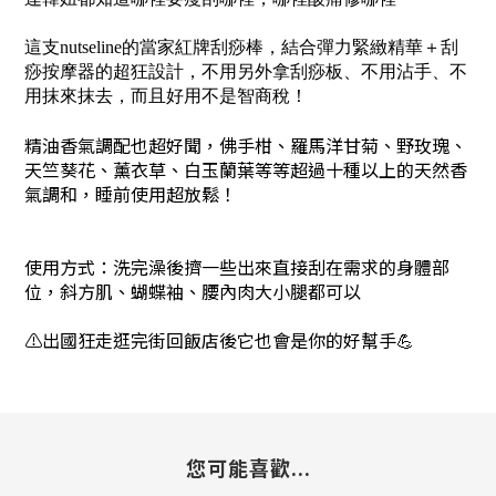
這支nutseline的當家紅牌刮痧棒，結合彈力緊緻精華＋刮
痧按摩器的超狂設計，不用另外拿刮痧板、不用沾手、不
用抹來抹去，而且好用不是智商稅！
精油香氣調配也超好聞，佛手柑、羅馬洋甘菊、野玫瑰、
天竺葵花、薰衣草、白玉蘭葉等等超過十種以上的天然香
氣調和，睡前使用超放鬆！
使用方式：洗完澡後擠一些出來直接刮在需求的身體部
位，斜方肌、蝴蝶袖、腰內肉大小腿都可以
⚠️出國狂走逛完街回飯店後它也會是你的好幫手💪
您可能喜歡...