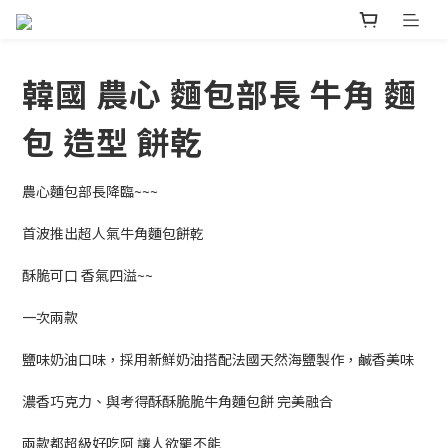
韓國 農心 麵包部長 牛角 麵
包 造型 餅乾
農心麵包部長降臨~~~
首波推出超人氣牛角麵包餅乾
酥脆可口 香氣四溢~~
一次兩款
鹽味奶油口味，採用新鮮奶油搭配法國天然海鹽製作，鹹香美味
濃香巧克力、與考得酥酥脆脆牛角麵包餅 完美融合
兩款都超級好吃阿 讓人欲罷不能