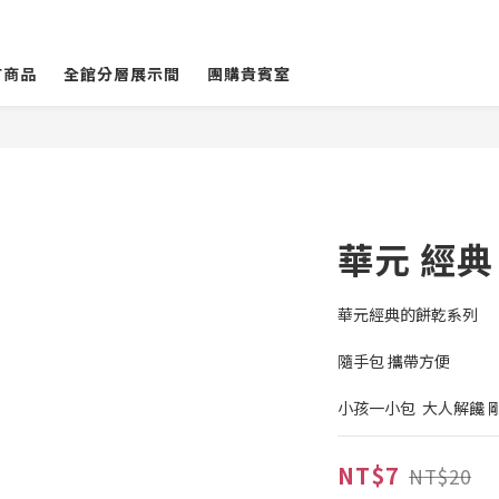
有商品
全館分層展示間
團購貴賓室
華元 經典
華元經典的餅乾系列
隨手包 攜帶方便
小孩一小包  大人解饞 
NT$7
NT$20