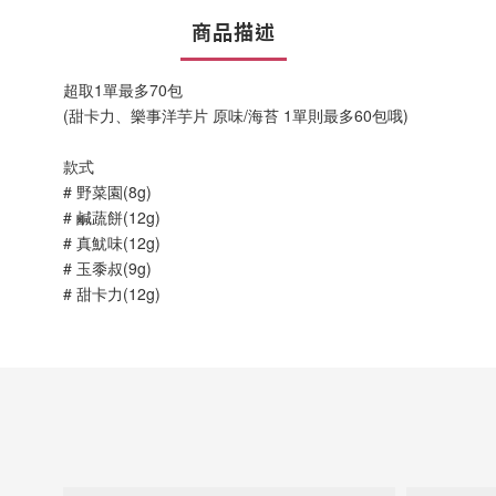
商品描述
超取1單最多70包
(甜卡力、樂事洋芋片 原味/海苔 1單則最多60包哦)
款式
# 野菜園(8g)
# 鹹蔬餅(12g)
# 真魷味(12g)
# 玉黍叔(9g)
# 甜卡力(12g)