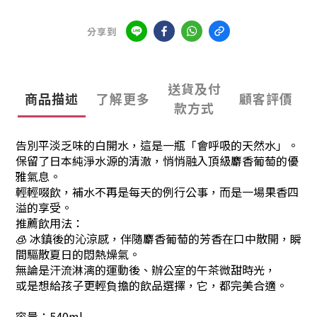
分享到
送貨及付
商品描述
了解更多
顧客評價
款方式
告別平淡乏味的白開水，這是一瓶「會呼吸的天然水」。
保留了日本純淨水源的清澈，悄悄融入頂級麝香葡萄的優
雅氣息。
輕輕啜飲，補水不再是每天的例行公事，而是一場果香四
溢的享受。
推薦飲用法：
🧊 冰鎮後的沁涼感，伴隨麝香葡萄的芳香在口中散開，瞬
間驅散夏日的悶熱燥氣。
無論是汗流淋漓的運動後、辦公室的午茶微甜時光，
或是想給孩子更輕負擔的飲品選擇，它，都完美合適。
容量：540ml