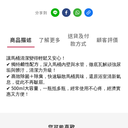
分享到
送貨及付
商品描述
了解更多
顧客評價
款方式
讓馬桶清潔變得輕鬆又安心！
鹼性配方
✔ 獨特
，深入馬桶內壁與水管，徹底瓦解頑強尿
垢與髒汙，清潔力升級！
高效除菌＋除臭
✔
，快速驅散馬桶異味，還原浴室清新氣
息，從此不再皺眉。
500ml大容量
✔
，一瓶抵多瓶，經常使用不心疼，經濟實
惠又方便！
您可能喜歡...