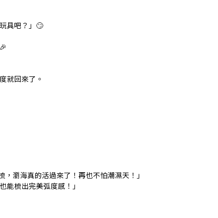
玩具吧？」🙄

度就回來了。
天一梳，瀏海真的活過來了！再也不怕潮濕天！」
黨也能梳出完美弧度感！」