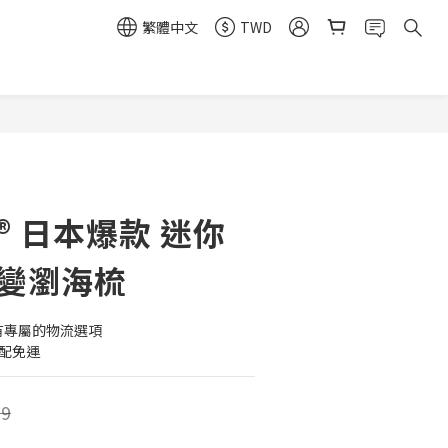
繁體中文
TWD
立即購買
® 日本爆款 迷你
百變瀏海梳
 有專屬的物流選項
宅配免運
9