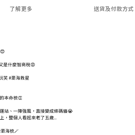
了解更多
送貨及付款方式
😍
又是什麼智商稅😡
玩笑 #瀏海救星
的本命梳👏
運站、一陣強風，直接變成條碼貓😭
，整個人看起來老了五歲...
瀏海梳🪄