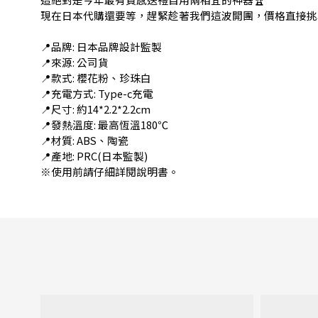
現在日本代購還要等，趕緊趁著我們這波開團，價格直接挑
📍品牌: 日本品牌設計監製
📍來源: 公司貨
📍款式: 櫻花粉、珍珠白
📍充電方式: Type-c充電
📍尺寸: 約14*2.2*2.2cm
📍發熱溫度: 最高恆溫180℃
📍材質: ABS、陶瓷
📍產地: PRC(日本監製)
※使用前請仔細詳閱說明書。