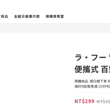
有商品
全館分層展示間
團購貴賓室
ラ・フー 
便攜式 
預購商品  請分開下單
滿899超取免運 1599
NT$299
NT$32