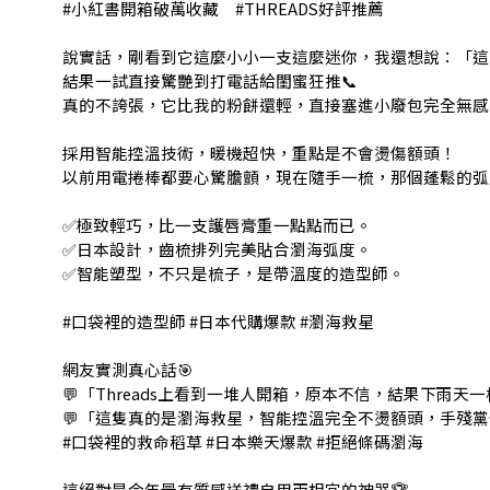
#小紅書開箱破萬收藏 #THREADS好評推薦
說實話，剛看到它這麼小小一支這麼迷你，我還想說：「這
結果一試直接驚艷到打電話給閨蜜狂推📞
真的不誇張，它比我的粉餅還輕，直接塞進小廢包完全無感
採用智能控溫技術，暖機超快，重點是不會燙傷額頭！
以前用電捲棒都要心驚膽顫，現在隨手一梳，那個蓬鬆的弧
✅極致輕巧，比一支護唇膏重一點點而已。
✅日本設計，齒梳排列完美貼合瀏海弧度。
✅智能塑型，不只是梳子，是帶溫度的造型師。
#口袋裡的造型師 #日本代購爆款 #瀏海救星
網友實測真心話🎯
💬「Threads上看到一堆人開箱，原本不信，結果下雨
💬「這隻真的是瀏海救星，智能控溫完全不燙額頭，手殘
#口袋裡的救命稻草 #日本樂天爆款 #拒絕條碼瀏海
這絕對是今年最有質感送禮自用兩相宜的神器🏆