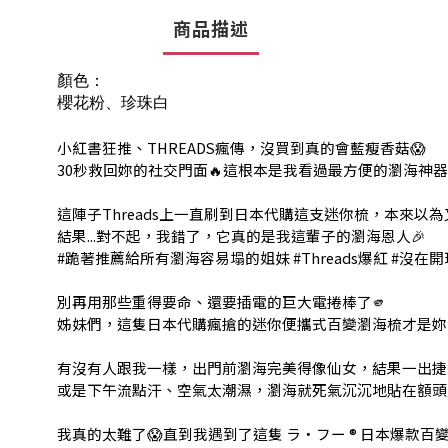
商品描述
顏色：
櫻花粉、珍珠白
小紅書狂推、THREADS瘋傳，沒買到真的會藍瘦香菇😱
30秒救回妳的社交門面🔥這根本是我看過最方便的瀏海神器
這陣子Threads上一直刷到日本代購這支迷你梳，本來以為
結果...對不起，我錯了，它真的是我這輩子的瀏海恩人🎉
#跪著推薦給所有瀏海容易塌的姐妹 #Threads爆紅 #沒在開
別再用那些重得要命、還要插電的巨大電捲棒了🫵
姊妹們，這隻日本代購瘋搶的迷你便攜式百變瀏海梳才是妳
有沒有人跟我一樣，出門前瀏海完美得像仙女，結果一出捷
或是下午流點汗、空氣太潮濕，瀏海就死氣沉沉地貼在額頭上
我真的太難了😱直到我遇到了這隻 ラ・フー ® 日本爆款百變