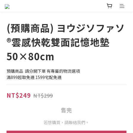
(預購商品) ヨウジソファソ
®雲感快乾雙面記憶地墊
50×80cm
預購商品  請分開下單 有專屬的物流選項
滿899超取免運 1599宅配免運
NT$249
NT$299
售完
若想購買，請聯絡我們。