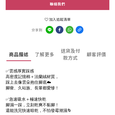
聯絡我們
加入追蹤清單
分享到
送貨及付
商品描述
了解更多
顧客評價
款方式
✅雲感厚實踩感
高密度記憶棉＋法蘭絨材質，
踩上去像雲朵抱住腳底☁️
腳痠、久站族、長輩都愛慘！
✅急速吸水＋極速快乾
腳濕一踩，立刻乾爽不黏腳！
還能洗完快速晾乾，不怕發霉潮濕🌀