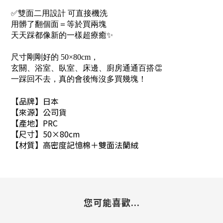
✅雙面二用設計 可直接機洗
用髒了翻個面＝等於買兩塊
天天踩都像新的一樣超療癒✨
尺寸剛剛好的 50×80cm，
玄關、浴室、臥室、床邊、廚房通通百搭👏
一踩回不去，真的會後悔沒多買幾塊！
【品牌】日本
【來源】公司貨
【產地】PRC
【尺寸】50×80cm
【材質】高密度記憶棉＋雙面法蘭絨
您可能喜歡...